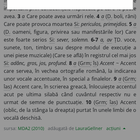
fr
grave,
lat
gravis
]
1-2
a
,
av
(Care este) extrem de
important prin consecințele neplăcute pe care le poate
avea.
3
a
Care poate avea urmări rele.
4
a
(
D.
boli, răni)
Care poate provoca moartea
Si:
periculos, primejdios.
5
a
(
D.
oameni, figura, privirea sau manifestările lor) Care
este foarte serios
Si:
sever, solemn.
6-7
a
,
av
ȚD. voce,
sunete, ton, timbru sau despre modul de execuție a
unei piese muzicale) (Care se află) în registrul cel mai jos
Si:
adânc, gros, jos, profund.
8
a
(
Grm
;
îs
)
Accent ~
Accent
care servea, în vechea ortografie română, la indicarea
unor vocale accentuate, în special a finalelor.
9
a
(
Grm
;
îas
) Accent care, în scrierea greacă, înlocuiește accentul
acut pe ultima silabă când cuvântul respectiv nu e
urmat de semne de punctuație.
10
(
Grm
;
îas
) Accent
(oblic, de la stânga la dreapta) purtat în unele limbi de o
vocală deschisă.
sursa:
MDA2 (2010)
adăugată de
LauraGellner
acțiuni