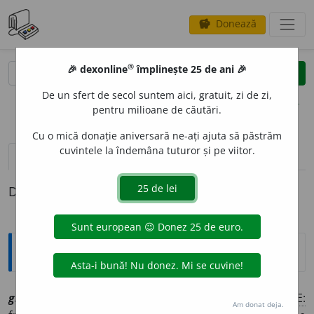
Donează
savings
®
®
🎉 dexonline
împlinește 25 de ani 🎉
caută
clear
search
De un sfert de secol suntem aici, gratuit, zi de zi,
opțiuni
pentru milioane de căutări.
Cu o mică donație aniversară ne-ați ajuta să păstrăm
cuvintele la îndemâna tuturor și pe viitor.
pronunție
(50)
volume_up
definiții (1)
Definiția cu ID-ul 1103662:
Explicative DEX
grav, ~ă
[
At:
NEGRUZZI, S. I., 37 /
V:
(
înv
)
~e
/
Pl:
~i, ~e
/
E:
Am donat deja.