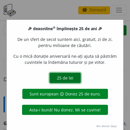
Donează
savings
®
®
🎉 dexonline
împlinește 25 de ani 🎉
caută
clear
search
De un sfert de secol suntem aici, gratuit, zi de zi,
opțiuni
pentru milioane de căutări.
Cu o mică donație aniversară ne-ați ajuta să păstrăm
cuvintele la îndemâna tuturor și pe viitor.
pronunție
(50)
volume_up
definiții (1)
Definiția cu ID-ul 468091:
Explicative DEX
GRAVIT
A
TE
s. f.
însușirea de a fi grav; însemnătate,
Am donat deja.