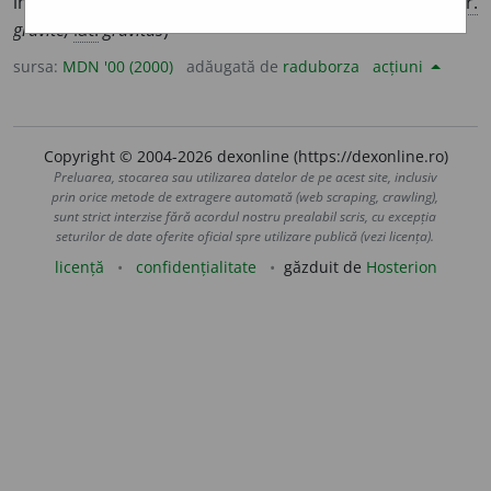
importanță excepțională. ◊ seriozitate, severitate. (<
fr.
gravité,
lat.
gravitas
)
sursa:
MDN '00 (2000)
adăugată de
raduborza
acțiuni
Copyright © 2004-2026 dexonline (https://dexonline.ro)
Preluarea, stocarea sau utilizarea datelor de pe acest site, inclusiv
prin orice metode de extragere automată (web scraping, crawling),
sunt strict interzise fără acordul nostru prealabil scris, cu excepția
seturilor de date oferite oficial spre utilizare publică (vezi licența).
licență
confidențialitate
găzduit de
Hosterion