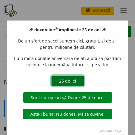
Donează
savings
®
®
🎉 dexonline
împlinește 25 de ani 🎉
caută
clear
search
De un sfert de secol suntem aici, gratuit, zi de zi,
opțiuni
pentru milioane de căutări.
Cu o mică donație aniversară ne-ați ajuta să păstrăm
cuvintele la îndemâna tuturor și pe viitor.
definiții (1)
Definiția cu ID-ul 249734:
Ortografice DOOM
gre
i
me
s. f., g.-d. art.
gre
i
mii
Am donat deja.