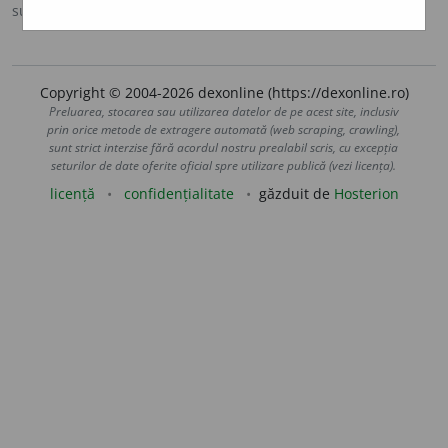
sursa:
Ortografic (2002)
adăugată de
siveco
acțiuni
Copyright © 2004-2026 dexonline (https://dexonline.ro)
Preluarea, stocarea sau utilizarea datelor de pe acest site, inclusiv
prin orice metode de extragere automată (web scraping, crawling),
sunt strict interzise fără acordul nostru prealabil scris, cu excepția
seturilor de date oferite oficial spre utilizare publică (vezi licența).
licență
confidențialitate
găzduit de
Hosterion