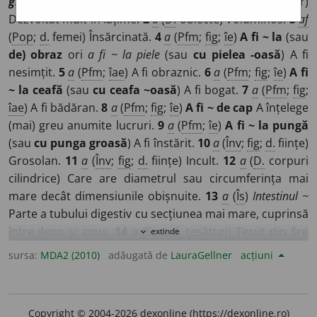
grossus
]
1
a
(
D.
ființe sau
d.
părți ale corpului lor)
Dezvoltat mult în lățime.
2
a
(
D.
obiecte) Voluminos.
3
af
(
Pop
;
d.
femei) Însărcinată.
4
a
(
Pfm
;
fig
;
îe
)
A fi ~ la
(sau
de) obraz
ori
a fi ~ la piele
(sau
cu pielea -oasă
) A fi
nesimțit.
5
a
(
Pfm
;
îae
) A fi obraznic.
6
a
(
Pfm
;
fig
;
îe
)
A fi
~ la ceafă
(sau
cu ceafa ~oasă
) A fi bogat.
7
a
(
Pfm
;
fig
;
îae
) A fi bădăran.
8
a
(
Pfm
;
fig
;
îe
)
A fi ~ de cap
A înțelege
(mai) greu anumite lucruri.
9
a
(
Pfm
;
îe
)
A fi ~ la pungă
(sau
cu punga groasă
) A fi înstărit.
10
a
(
Înv
;
fig
;
d.
ființe)
Grosolan.
11
a
(
Înv
;
fig
;
d.
ființe) Incult.
12
a
(
D.
corpuri
cilindrice) Care are diametrul sau circumferința mai
mare decât dimensiunile obișnuite.
13
a
(
Îs
)
Intestinul ~
Parte a tubului digestiv cu secțiunea mai mare, cuprinsă
între ileon și anus.
14
a
(
Spc
;
d.
țesături) Țesut din fire
extinde
expand_more
groase (
12
).
15
a
(
D.
materii lichide sau gazoase) Dens.
sursa:
MDA2 (2010)
adăugată de
LauraGellner
acțiuni
16
a
(
Fig
;
d.
întuneric, umbră, ceață etc) Compact.
17
a
(
Înv
;
îs
)
~ negru
Negru închis.
18-19
a
,
av
(
Fig
;
d.
voce,
glas, sunete și în relație cu verbele „a vorbi”, „a cânta”)
Copyright © 2004-2026 dexonline (https://dexonline.ro)