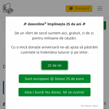
Donează
savings
®
®
🎉 dexonline
împlinește 25 de ani 🎉
caută
clear
search
De un sfert de secol suntem aici, gratuit, zi de zi,
opțiuni
pentru milioane de căutări.
Cu o mică donație aniversară ne-ați ajuta să păstrăm
cuvintele la îndemâna tuturor și pe viitor.
pronunție
(50)
volume_up
definiții (1)
Definiția cu ID-ul 1104772:
Explicative DEX
1
gros
, ~o
a
să
[
At:
VARLAAM, C. 63 /
Pl
:
~
o
și, ~o
a
se
/
E:
ml
Am donat deja.