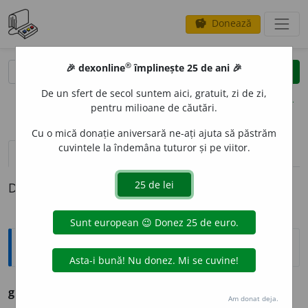
Donează
savings
®
®
🎉 dexonline
împlinește 25 de ani 🎉
caută
clear
search
De un sfert de secol suntem aici, gratuit, zi de zi,
opțiuni
pentru milioane de căutări.
Cu o mică donație aniversară ne-ați ajuta să păstrăm
cuvintele la îndemâna tuturor și pe viitor.
pronunție
(50)
volume_up
definiții (1)
Definiția cu ID-ul 1327770:
Ortografice DOOM
1
gros
adj.
m.
,
pl.
groși
;
f.
gro
a
să
,
pl.
gro
a
se
Am donat deja.