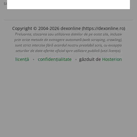
sursa:
DOOM 3 (2021)
adăugată de
Serene76
acțiuni
Copyright © 2004-2026 dexonline (https://dexonline.ro)
Preluarea, stocarea sau utilizarea datelor de pe acest site, inclusiv
prin orice metode de extragere automată (web scraping, crawling),
sunt strict interzise fără acordul nostru prealabil scris, cu excepția
seturilor de date oferite oficial spre utilizare publică (vezi licența).
licență
confidențialitate
găzduit de
Hosterion