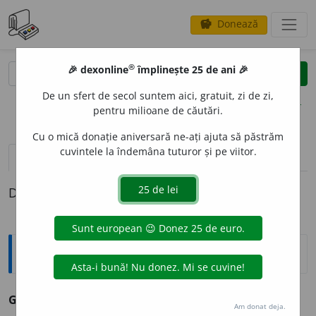
Donează
savings
®
®
🎉 dexonline
împlinește 25 de ani 🎉
caută
clear
search
De un sfert de secol suntem aici, gratuit, zi de zi,
opțiuni
pentru milioane de căutări.
Cu o mică donație aniversară ne-ați ajuta să păstrăm
cuvintele la îndemâna tuturor și pe viitor.
pronunție
(50)
volume_up
definiții (1)
Definiția cu ID-ul 70680:
Antonime
Gros
≠ subțire, pițigăiat
Am donat deja.