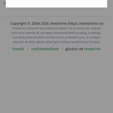
sursa:
Antonime (2002)
adăugată de
siveco
acțiuni
Copyright © 2004-2026 dexonline (https://dexonline.ro)
Preluarea, stocarea sau utilizarea datelor de pe acest site, inclusiv
prin orice metode de extragere automată (web scraping, crawling),
sunt strict interzise fără acordul nostru prealabil scris, cu excepția
seturilor de date oferite oficial spre utilizare publică (vezi licența).
licență
confidențialitate
găzduit de
Hosterion