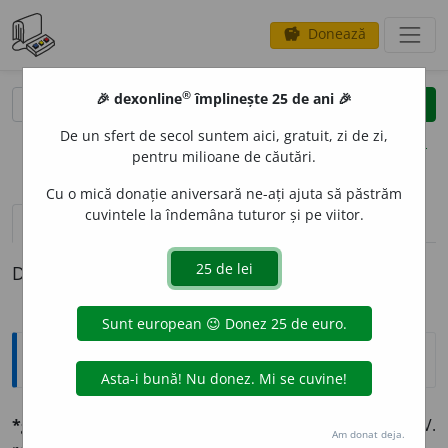
Donează
savings
®
®
🎉 dexonline
împlinește 25 de ani 🎉
caută
clear
search
De un sfert de secol suntem aici, gratuit, zi de zi,
opțiuni
pentru milioane de căutări.
Cu o mică donație aniversară ne-ați ajuta să păstrăm
cuvintele la îndemâna tuturor și pe viitor.
definiții (1)
Definiția cu ID-ul 589098:
Explicative DEX
*grupéz
v. tr. (fr.
grouper
). Fac grupe, adun în grupe. V.
Am donat deja.