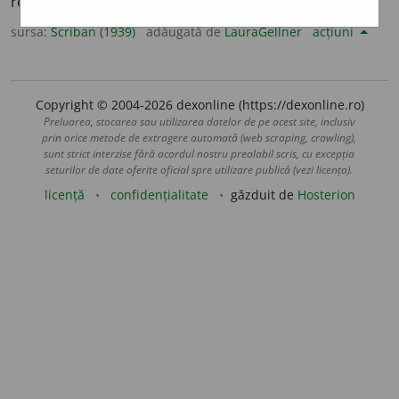
refl. Mă adun în grupe.
sursa:
Scriban (1939)
adăugată de
LauraGellner
acțiuni
Copyright © 2004-2026 dexonline (https://dexonline.ro)
Preluarea, stocarea sau utilizarea datelor de pe acest site, inclusiv
prin orice metode de extragere automată (web scraping, crawling),
sunt strict interzise fără acordul nostru prealabil scris, cu excepția
seturilor de date oferite oficial spre utilizare publică (vezi licența).
licență
confidențialitate
găzduit de
Hosterion