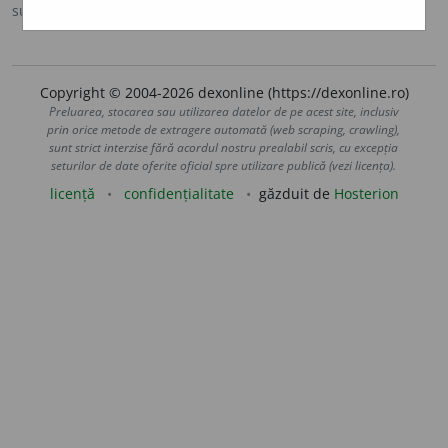
sursa:
DEX '09 (2009)
adăugată de
LauraGellner
acțiuni
Copyright © 2004-2026 dexonline (https://dexonline.ro)
Preluarea, stocarea sau utilizarea datelor de pe acest site, inclusiv
prin orice metode de extragere automată (web scraping, crawling),
sunt strict interzise fără acordul nostru prealabil scris, cu excepția
seturilor de date oferite oficial spre utilizare publică (vezi licența).
licență
confidențialitate
găzduit de
Hosterion