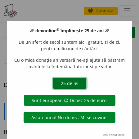
Donează
savings
®
®
🎉 dexonline
împlinește 25 de ani 🎉
caută
clear
search
De un sfert de secol suntem aici, gratuit, zi de zi,
opțiuni
pentru milioane de căutări.
Cu o mică donație aniversară ne-ați ajuta să păstrăm
cuvintele la îndemâna tuturor și pe viitor.
definiții (1)
Definiția cu ID-ul 880563:
Explicative DEX
HALAND
A
LA
adv.
v.
alandala.
Am donat deja.