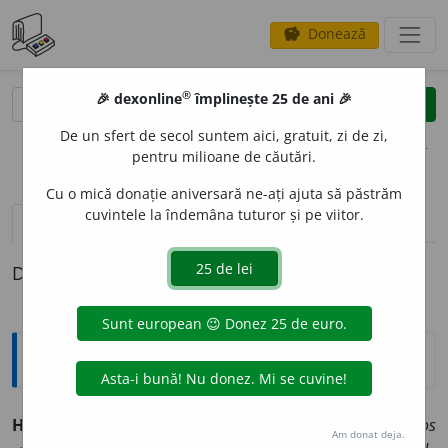
Donează
savings
®
®
🎉 dexonline
împlinește 25 de ani 🎉
caută
clear
search
De un sfert de secol suntem aici, gratuit, zi de zi,
opțiuni
pentru milioane de căutări.
Cu o mică donație aniversară ne-ați ajuta să păstrăm
cuvintele la îndemâna tuturor și pe viitor.
definiții (1)
Definiția cu ID-ul 997882:
Jargon
HAPLO-
(APLO-)
„simplu, jumătate”. ◊
gr.
haploos
Am donat deja.