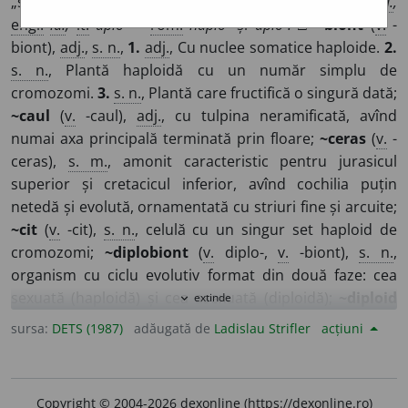
„simplu, singur, neamestecat” >
fr.
haplo-,
germ.
id.
,
engl.
id.
,
it.
aplo-
>
rom.
haplo-
și
aplo-.
□
~biont
(
v.
-
biont),
adj.
,
s. n.
,
1.
adj.
, Cu nuclee somatice haploide.
2.
s. n.
, Plantă haploidă cu un număr simplu de
cromozomi.
3.
s. n.
, Plantă care fructifică o singură dată;
~caul
(
v.
-caul),
adj.
, cu tulpina neramificată, avînd
numai axa principală terminată prin floare;
~ceras
(
v.
-
ceras),
s. m.
, amonit caracteristic pentru jurasicul
superior și cretacicul inferior, avînd cochilia puțin
netedă și evolută, ornamentată cu striuri fine și arcuite;
~cit
(
v.
-cit),
s. n.
, celulă cu un singur set haploid de
cromozomi;
~diplobiont
(
v.
diplo-,
v.
-biont),
s. n.
,
organism cu ciclu evolutiv format din două faze: cea
sexuată (haploidă) și cea asexuată (diploidă);
~diploid
extinde
expand_more
(
v.
diplo-,
v.
-id),
adj.
, (despre o plantă) care prezintă
sursa:
DETS (1987)
adăugată de
Ladislau Strifler
acțiuni
jumătate din numărul de cromozomi diploizi;
~fază
(
v.
-
fază),
s. f.
, stare a celulelor sexuale în care nucleii au
numai o jumătate din numărul de cromozomi
Copyright © 2004-2026 dexonline (https://dexonline.ro)