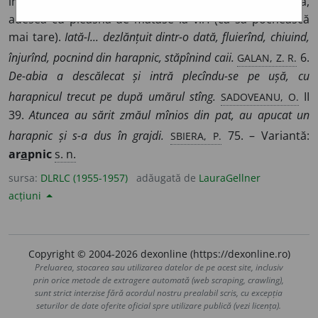
împletit din cînepă sau din curele, cu codiriștea scurtă,
adesea cu pleasnă de mătase la vîrf (ca să pocnească
mai tare).
Iată-l... dezlănțuit dintr-o dată, fluierînd, chiuind,
GALAN, Z. R.
înjurînd, pocnind din harapnic, stăpînind caii.
6.
De-abia a descălecat și intră plecîndu-se pe ușă, cu
SADOVEANU, O.
harapnicul trecut pe după umărul stîng.
II
39.
Atuncea au sărit zmăul mînios din pat, au apucat un
SBIERA, P.
harapnic și s-a dus în grajdi.
75. – Variantă:
ar
a
pnic
s. n.
sursa:
DLRLC (1955-1957)
adăugată de
LauraGellner
acțiuni
Copyright © 2004-2026 dexonline (https://dexonline.ro)
Preluarea, stocarea sau utilizarea datelor de pe acest site, inclusiv
prin orice metode de extragere automată (web scraping, crawling),
sunt strict interzise fără acordul nostru prealabil scris, cu excepția
seturilor de date oferite oficial spre utilizare publică (vezi licența).