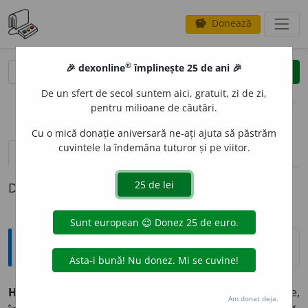
Donează
savings
®
®
🎉 dexonline
împlinește 25 de ani 🎉
caută
clear
search
De un sfert de secol suntem aici, gratuit, zi de zi,
opțiuni
pentru milioane de căutări.
Cu o mică donație aniversară ne-ați ajuta să păstrăm
cuvintele la îndemâna tuturor și pe viitor.
definiții (1)
Definiția cu ID-ul 910799:
Explicative DEX
HAR
A
PNIC,
harapnice,
s. n.
(
Mold.
,
Bucov.
) Bici mare,
Am donat deja.