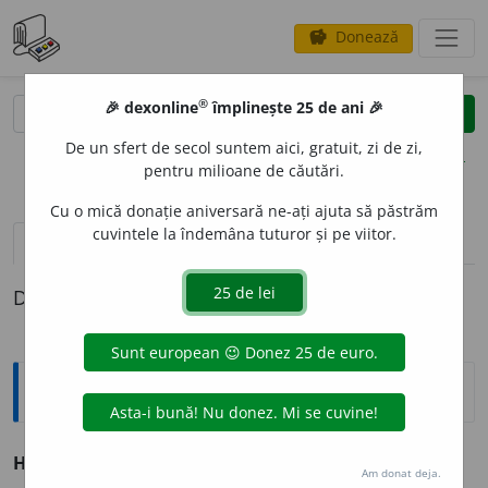
Donează
savings
®
®
🎉 dexonline
împlinește 25 de ani 🎉
caută
clear
search
De un sfert de secol suntem aici, gratuit, zi de zi,
opțiuni
pentru milioane de căutări.
Cu o mică donație aniversară ne-ați ajuta să păstrăm
cuvintele la îndemâna tuturor și pe viitor.
pronunție
(2)
volume_up
definiții (1)
Definiția cu ID-ul 186546:
Sinonime
HID
O
S
adj.
1.
v.
urât.
2.
v.
dezgustător.
Am donat deja.