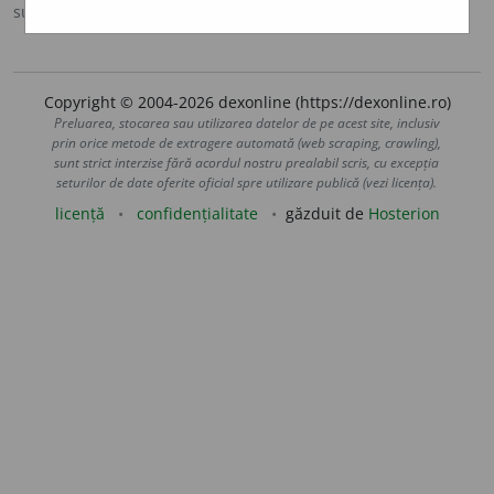
sursa:
Sinonime (2002)
adăugată de
siveco
acțiuni
Copyright © 2004-2026 dexonline (https://dexonline.ro)
Preluarea, stocarea sau utilizarea datelor de pe acest site, inclusiv
prin orice metode de extragere automată (web scraping, crawling),
sunt strict interzise fără acordul nostru prealabil scris, cu excepția
seturilor de date oferite oficial spre utilizare publică (vezi licența).
licență
confidențialitate
găzduit de
Hosterion