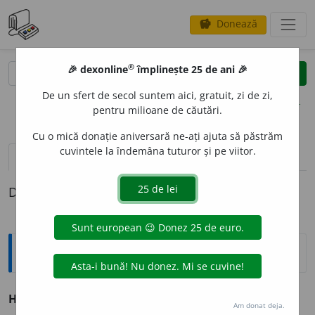
Donează
savings
®
®
🎉 dexonline
împlinește 25 de ani 🎉
caută
clear
search
De un sfert de secol suntem aici, gratuit, zi de zi,
opțiuni
pentru milioane de căutări.
Cu o mică donație aniversară ne-ați ajuta să păstrăm
cuvintele la îndemâna tuturor și pe viitor.
definiții (1)
Definiția cu ID-ul 911374:
Explicative DEX
HIDRARG
I
R
s. n.
(Învechit) Mercur.
Am donat deja.