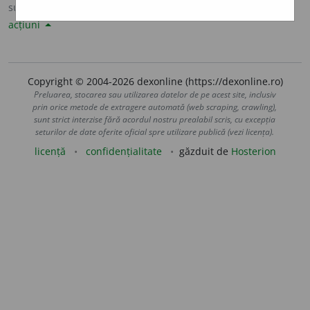
sursa:
DLRLC (1955-1957)
adăugată de
LauraGellner
acțiuni
Copyright © 2004-2026 dexonline (https://dexonline.ro)
Preluarea, stocarea sau utilizarea datelor de pe acest site, inclusiv
prin orice metode de extragere automată (web scraping, crawling),
sunt strict interzise fără acordul nostru prealabil scris, cu excepția
seturilor de date oferite oficial spre utilizare publică (vezi licența).
licență
confidențialitate
găzduit de
Hosterion