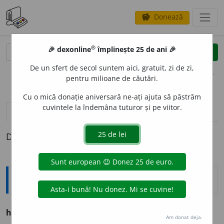
Donează
savings
®
®
🎉 dexonline
împlinește 25 de ani 🎉
caută
clear
search
De un sfert de secol suntem aici, gratuit, zi de zi,
opțiuni
pentru milioane de căutări.
Cu o mică donație aniversară ne-ați ajuta să păstrăm
cuvintele la îndemâna tuturor și pe viitor.
definiții (1)
Definiția cu ID-ul 251524:
Ortografice DOOM
hodor
o
g/hodor
o
nc
interj.
Am donat deja.