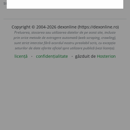
sursa:
Ortografic (2002)
adăugată de
siveco
acțiuni
Copyright © 2004-2026 dexonline (https://dexonline.ro)
Preluarea, stocarea sau utilizarea datelor de pe acest site, inclusiv
prin orice metode de extragere automată (web scraping, crawling),
sunt strict interzise fără acordul nostru prealabil scris, cu excepția
seturilor de date oferite oficial spre utilizare publică (vezi licența).
licență
confidențialitate
găzduit de
Hosterion