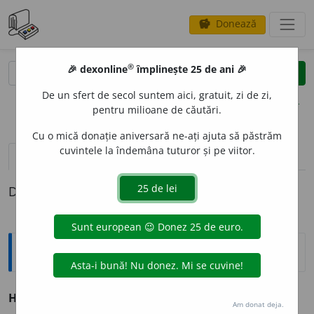
Donează
savings
®
®
🎉 dexonline
împlinește 25 de ani 🎉
caută
clear
search
De un sfert de secol suntem aici, gratuit, zi de zi,
opțiuni
pentru milioane de căutări.
Cu o mică donație aniversară ne-ați ajuta să păstrăm
cuvintele la îndemâna tuturor și pe viitor.
pronunție
(5)
volume_up
definiții (1)
Definiția cu ID-ul 12999:
Explicative DEX
1
HODOR
O
NC
interj.
v.
hodorog
.
Am donat deja.