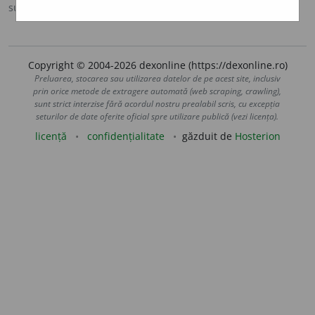
sursa:
DEX '96 (1996)
adăugată de
gall
acțiuni
Copyright © 2004-2026 dexonline (https://dexonline.ro)
Preluarea, stocarea sau utilizarea datelor de pe acest site, inclusiv
prin orice metode de extragere automată (web scraping, crawling),
sunt strict interzise fără acordul nostru prealabil scris, cu excepția
seturilor de date oferite oficial spre utilizare publică (vezi licența).
licență
confidențialitate
găzduit de
Hosterion