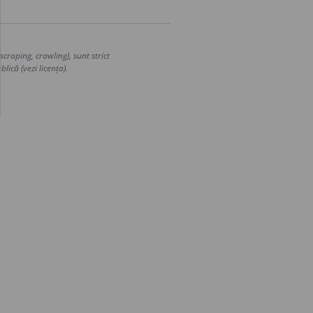
craping, crawling), sunt strict
lică (vezi licența).