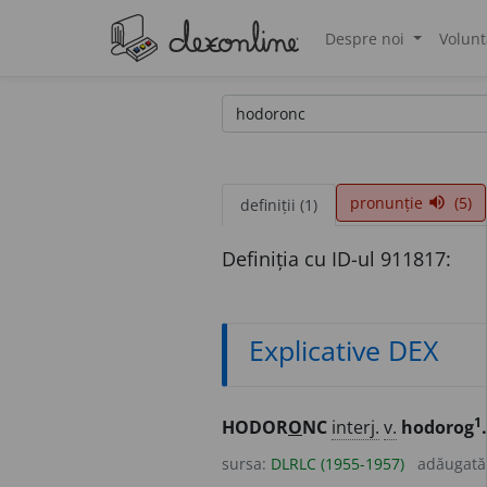
Despre noi
Volunt
®
pronunție
(5)
volume_up
definiții (1)
Definiția cu ID-ul 911817:
Explicative DEX
1
HODOR
O
NC
interj.
v.
hodorog
.
sursa:
DLRLC (1955-1957)
adăugată