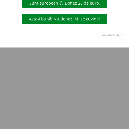
Copyright © 2004-2026 dexonline (https://dexonline.ro)
area datelor de pe acest site, inclusiv prin orice metode de extragere automată (web s
dul nostru prealabil scris, cu excepția seturilor de date oferite oficial spre utilizare pub
Am donat deja.
licență
confidențialitate
găzduit de
Hosterion