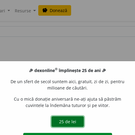
Donează
savings
ari
Resurse
®
🎉 dexonline
împlinește 25 de ani 🎉
De un sfert de secol suntem aici, gratuit, zi de zi, pentru
milioane de căutări.
Cu o mică donație aniversară ne-ați ajuta să păstrăm
cuvintele la îndemâna tuturor și pe viitor.
 de
LauraGellner
acțiuni