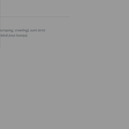
craping, crawling), sunt strict
lică (vezi licența).