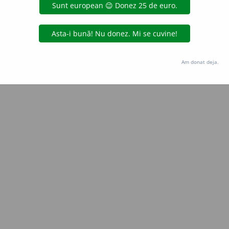
LauraGellner
acțiuni
Copyright © 2004-2026 dexonline (https://dexonline.ro)
area datelor de pe acest site, inclusiv prin orice metode de extragere automată (web s
Am donat deja.
dul nostru prealabil scris, cu excepția seturilor de date oferite oficial spre utilizare pub
licență
confidențialitate
găzduit de
Hosterion