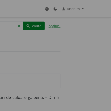
Anonim
language
dark_mode
person
caută
opțiuni
clear
search
uri de culoare galbenă. – Din
fr.