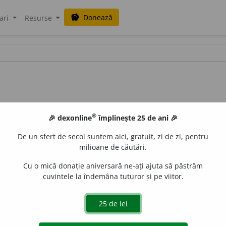
Donează
savings
ari
Resurse
®
🎉 dexonline
împlinește 25 de ani 🎉
De un sfert de secol suntem aici, gratuit, zi de zi, pentru
milioane de căutări.
Cu o mică donație aniversară ne-ați ajuta să păstrăm
cuvintele la îndemâna tuturor și pe viitor.
n grupul pământurilor rare, care formează o serie de săr