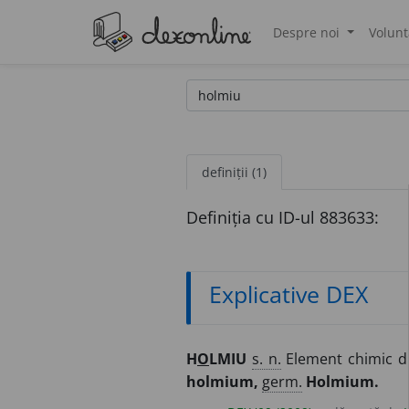
Despre noi
Volunt
®
definiții (1)
Definiția cu ID-ul 883633:
Explicative DEX
H
O
LMIU
s. n.
Element chimic di
holmium,
germ.
Holmium.