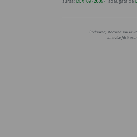
sursa:
DEX '09 (2009)
adăugată de
Preluarea, stocarea sau utiliz
interzise fără acor