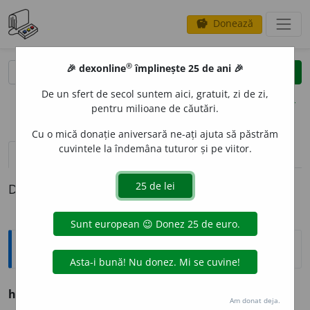
Donează
savings
®
®
🎉 dexonline
împlinește 25 de ani 🎉
caută
clear
search
De un sfert de secol suntem aici, gratuit, zi de zi,
opțiuni
pentru milioane de căutări.
Cu o mică donație aniversară ne-ați ajuta să păstrăm
cuvintele la îndemâna tuturor și pe viitor.
pronunție
(50)
volume_up
definiții (1)
Definiția cu ID-ul 1159317:
Ortografice DOOM
hotar
, -re.
Am donat deja.