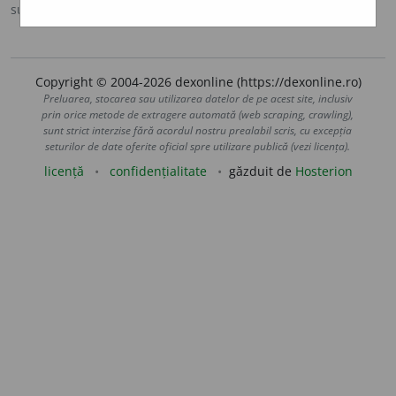
sursa:
IVO-III (1941)
adăugată de
Ladislau Strifler
acțiuni
Copyright © 2004-2026 dexonline (https://dexonline.ro)
Preluarea, stocarea sau utilizarea datelor de pe acest site, inclusiv
prin orice metode de extragere automată (web scraping, crawling),
sunt strict interzise fără acordul nostru prealabil scris, cu excepția
seturilor de date oferite oficial spre utilizare publică (vezi licența).
licență
confidențialitate
găzduit de
Hosterion