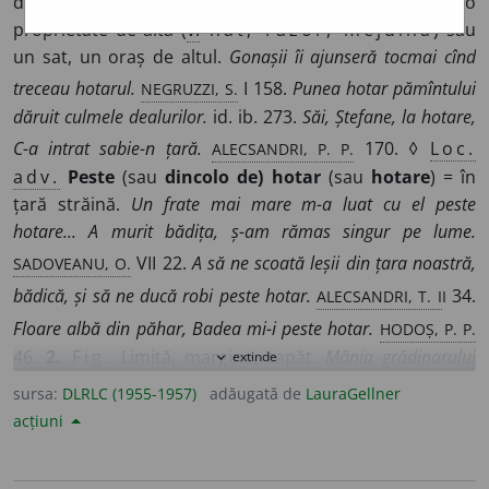
desparte o țară de alta (
v.
graniță, frontieră
), o
proprietate de alta (
v.
hat, răzor, mejdină
) sau
un sat, un oraș de altul.
Gonașii îi ajunseră tocmai cînd
NEGRUZZI, S.
treceau hotarul.
I 158.
Punea hotar pămîntului
dăruit culmele dealurilor.
id. ib. 273.
Săi, Ștefane, la hotare,
ALECSANDRI, P. P.
C-a intrat sabie-n țară.
170. ◊
Loc.
adv.
Peste
(sau
dincolo de) hotar
(sau
hotare
) = în
țară străină.
Un frate mai mare m-a luat
cu el peste
hotare... A murit bădița, ș-am rămas singur pe lume.
SADOVEANU, O.
VII 22.
A să ne scoată leșii din țara noastră,
ALECSANDRI, T. I
I
bădică, și să ne ducă robi peste hotar.
34.
HODOȘ, P. P.
Floare albă din păhar, Badea mi-i peste hotar.
46.
2.
Fig.
Limită, margine, capăt.
Mănia grădinarului
extinde
expand_more
ISPIRESCU, L.
trecu orice hotare.
152.
La cel ce în carcere
sursa:
DLRLC (1955-1957)
adăugată de
LauraGellner
plînge amar Și blestemă cerul și soartea, La neagra-i durere
acțiuni
EMINESCU, O.
îi pune hotar.
I 11.
Frunză verde oțetar, Cîntă
BELDICEANU, P.
cucul în stejar, Să pui grijilor hotar.
95. ◊