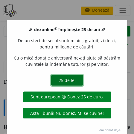
Donează
savings
®
®
🎉 dexonline
împlinește 25 de ani 🎉
caută
clear
search
De un sfert de secol suntem aici, gratuit, zi de zi,
opțiuni
pentru milioane de căutări.
Cu o mică donație aniversară ne-ați ajuta să păstrăm
cuvintele la îndemâna tuturor și pe viitor.
pronunție
(50)
volume_up
definiții (1)
Definiția cu ID-ul 912056:
Explicative DEX
HOT
A
R,
hotare,
s. n.
1.
Linie de demarcație care
Am donat deja.