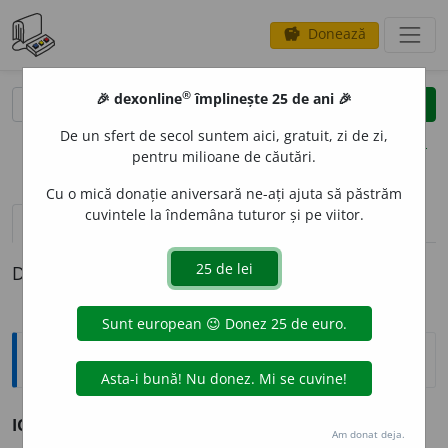
Donează
savings
®
®
🎉 dexonline
împlinește 25 de ani 🎉
caută
clear
search
De un sfert de secol suntem aici, gratuit, zi de zi,
opțiuni
pentru milioane de căutări.
Cu o mică donație aniversară ne-ați ajuta să păstrăm
cuvintele la îndemâna tuturor și pe viitor.
pronunție
(3)
volume_up
definiții (1)
Definiția cu ID-ul 993944:
Sinonime
ICHI
s.
(
Mold.
) țap.
(~ folosit la jocul de arșice.)
Am donat deja.