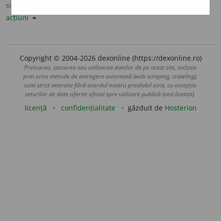
sursa:
Sinonime82 (1982)
adăugată de
LauraGellner
acțiuni
Copyright © 2004-2026 dexonline (https://dexonline.ro)
Preluarea, stocarea sau utilizarea datelor de pe acest site, inclusiv
prin orice metode de extragere automată (web scraping, crawling),
sunt strict interzise fără acordul nostru prealabil scris, cu excepția
seturilor de date oferite oficial spre utilizare publică (vezi licența).
licență
confidențialitate
găzduit de
Hosterion