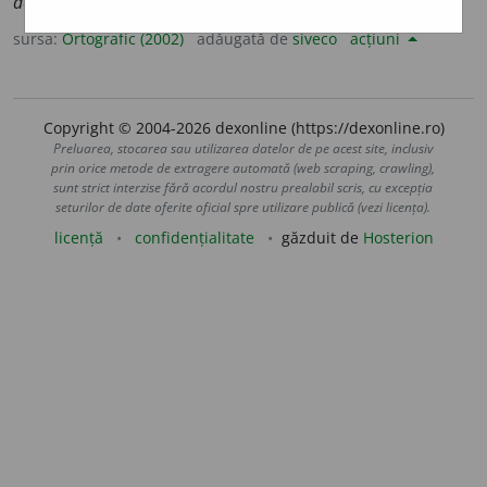
de-i-
)
sursa:
Ortografic (2002)
adăugată de
siveco
acțiuni
Copyright © 2004-2026 dexonline (https://dexonline.ro)
Preluarea, stocarea sau utilizarea datelor de pe acest site, inclusiv
prin orice metode de extragere automată (web scraping, crawling),
sunt strict interzise fără acordul nostru prealabil scris, cu excepția
seturilor de date oferite oficial spre utilizare publică (vezi licența).
licență
confidențialitate
găzduit de
Hosterion