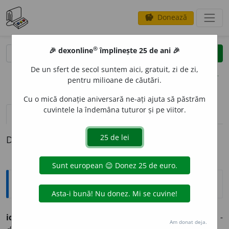
Donează
savings
®
®
🎉 dexonline
împlinește 25 de ani 🎉
caută
clear
search
De un sfert de secol suntem aici, gratuit, zi de zi,
opțiuni
pentru milioane de căutări.
Cu o mică donație aniversară ne-ați ajuta să păstrăm
cuvintele la îndemâna tuturor și pe viitor.
pronunție
(50)
volume_up
definiții (1)
Definiția cu ID-ul 252111:
Ortografice DOOM
id
e
e
s. f., art.
id
e
ea,
g.-d. art.
id
e
ii;
pl.
id
e
i,
art.
id
e
ile
(sil.
-
Am donat deja.