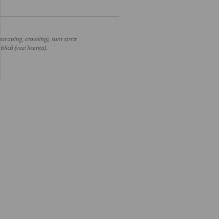
craping, crawling), sunt strict
lică (vezi licența).