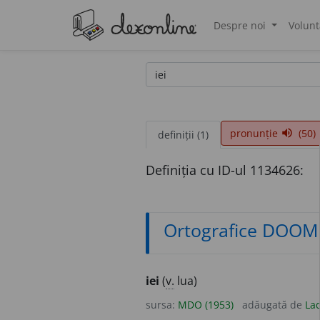
Despre noi
Volunt
®
pronunție
(50)
volume_up
definiții (1)
Definiția cu ID-ul 1134626:
Ortografice DOOM
iei
(
v.
lua)
sursa:
MDO (1953)
adăugată de
Lad