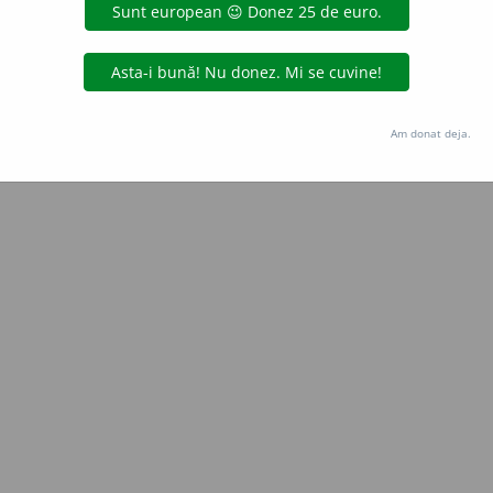
Copyright © 2004-2026 dexonline (https://dexonline.ro)
area datelor de pe acest site, inclusiv prin orice metode de extragere automată (web s
dul nostru prealabil scris, cu excepția seturilor de date oferite oficial spre utilizare pub
Am donat deja.
licență
confidențialitate
găzduit de
Hosterion