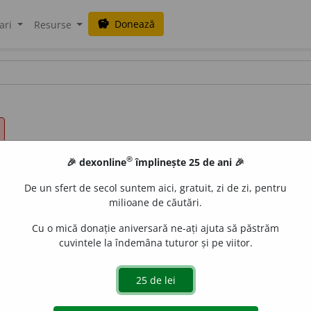
Donează
savings
ari
Resurse
®
🎉 dexonline
împlinește 25 de ani 🎉
De un sfert de secol suntem aici, gratuit, zi de zi, pentru
milioane de căutări.
Cu o mică donație aniversară ne-ați ajuta să păstrăm
cuvintele la îndemâna tuturor și pe viitor.
islau Strifler
acțiuni