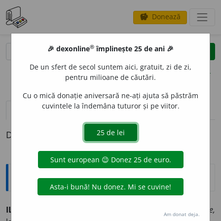
Donează
savings
®
®
🎉 dexonline
împlinește 25 de ani 🎉
caută
clear
search
De un sfert de secol suntem aici, gratuit, zi de zi,
opțiuni
pentru milioane de căutări.
Cu o mică donație aniversară ne-ați ajuta să păstrăm
cuvintele la îndemâna tuturor și pe viitor.
pronunție
(16)
volume_up
definiții (1)
Definiția cu ID-ul 338043:
Explicative DEX
1
ILIC
I
T
adv.
În mod necinstit; pe cale nelegală. /<fr.
illícite,
Am donat deja.