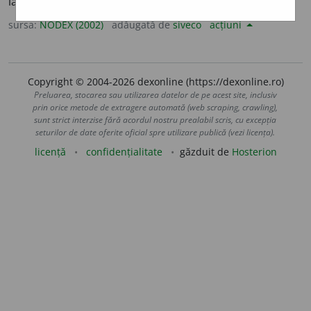
lat.
illicitus
sursa:
NODEX (2002)
adăugată de
siveco
acțiuni
Copyright © 2004-2026 dexonline (https://dexonline.ro)
Preluarea, stocarea sau utilizarea datelor de pe acest site, inclusiv
prin orice metode de extragere automată (web scraping, crawling),
sunt strict interzise fără acordul nostru prealabil scris, cu excepția
seturilor de date oferite oficial spre utilizare publică (vezi licența).
licență
confidențialitate
găzduit de
Hosterion