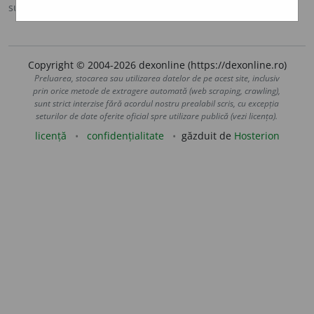
sursa:
DOOM 2 (2005)
adăugată de
raduborza
acțiuni
Copyright © 2004-2026 dexonline (https://dexonline.ro)
Preluarea, stocarea sau utilizarea datelor de pe acest site, inclusiv
prin orice metode de extragere automată (web scraping, crawling),
sunt strict interzise fără acordul nostru prealabil scris, cu excepția
seturilor de date oferite oficial spre utilizare publică (vezi licența).
licență
confidențialitate
găzduit de
Hosterion