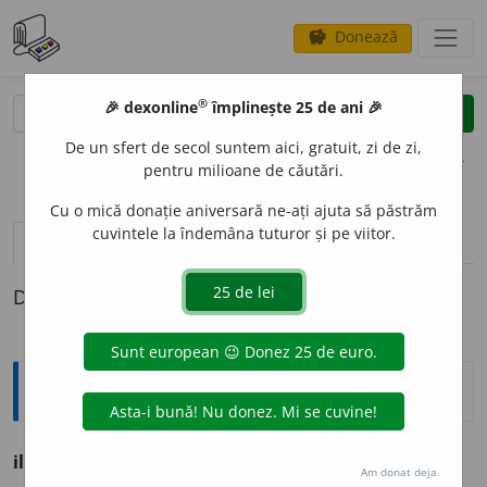
Donează
savings
®
®
🎉 dexonline
împlinește 25 de ani 🎉
caută
clear
search
De un sfert de secol suntem aici, gratuit, zi de zi,
opțiuni
pentru milioane de căutări.
Cu o mică donație aniversară ne-ați ajuta să păstrăm
cuvintele la îndemâna tuturor și pe viitor.
pronunție
(5)
volume_up
definiții (1)
Definiția cu ID-ul 754639:
Ortografice DOOM
ilustrat
i
v
adj.
m.
,
pl.
ilustrat
i
vi;
f.
ilustrat
i
vă,
pl.
ilustrat
i
ve
Am donat deja.