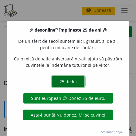
Donează
savings
®
®
🎉 dexonline
împlinește 25 de ani 🎉
caută
clear
search
De un sfert de secol suntem aici, gratuit, zi de zi,
opțiuni
pentru milioane de căutări.
Cu o mică donație aniversară ne-ați ajuta să păstrăm
cuvintele la îndemâna tuturor și pe viitor.
pronunție
(4)
volume_up
definiții (1)
Definiția cu ID-ul 1297265:
Ortografice DOOM
imbat
a
bil
adj.
m.
,
pl.
imbat
a
bili
;
f.
imbat
a
bilă
,
pl.
Am donat deja.