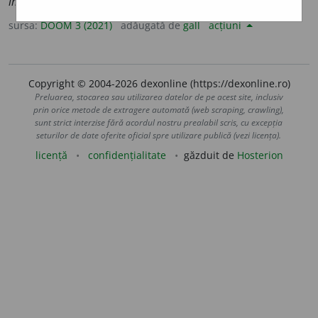
imbat
a
bile
sursa:
DOOM 3 (2021)
adăugată de
gall
acțiuni
Copyright © 2004-2026 dexonline (https://dexonline.ro)
Preluarea, stocarea sau utilizarea datelor de pe acest site, inclusiv
prin orice metode de extragere automată (web scraping, crawling),
sunt strict interzise fără acordul nostru prealabil scris, cu excepția
seturilor de date oferite oficial spre utilizare publică (vezi licența).
licență
confidențialitate
găzduit de
Hosterion