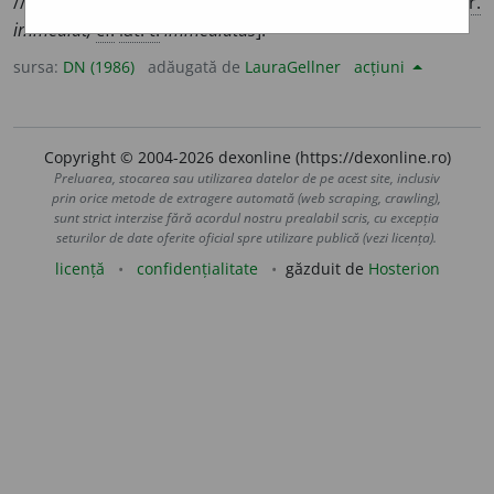
//
adv.
Neîntîrziat, numaidecît, îndată. [
Pron.
-di-at.
/ <
fr.
immédiat,
cf.
lat. t.
immediatus
].
sursa:
DN (1986)
adăugată de
LauraGellner
acțiuni
Copyright © 2004-2026 dexonline (https://dexonline.ro)
Preluarea, stocarea sau utilizarea datelor de pe acest site, inclusiv
prin orice metode de extragere automată (web scraping, crawling),
sunt strict interzise fără acordul nostru prealabil scris, cu excepția
seturilor de date oferite oficial spre utilizare publică (vezi licența).
licență
confidențialitate
găzduit de
Hosterion