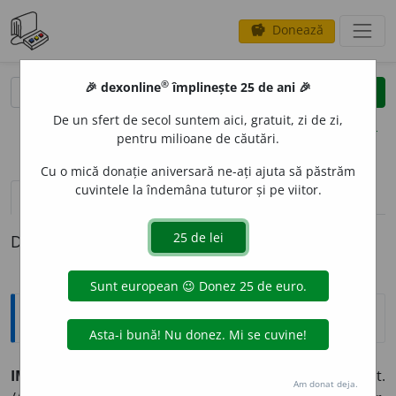
Donează
savings
®
®
🎉 dexonline
împlinește 25 de ani 🎉
caută
clear
search
De un sfert de secol suntem aici, gratuit, zi de zi,
opțiuni
pentru milioane de căutări.
Cu o mică donație aniversară ne-ați ajuta să păstrăm
cuvintele la îndemâna tuturor și pe viitor.
pronunție
(50)
volume_up
definiții (1)
Definiția cu ID-ul 413987:
Explicative DEX
IMEDI
A
T
adj.
Care se produce fără întîrziere; nemijlocit.
Am donat deja.