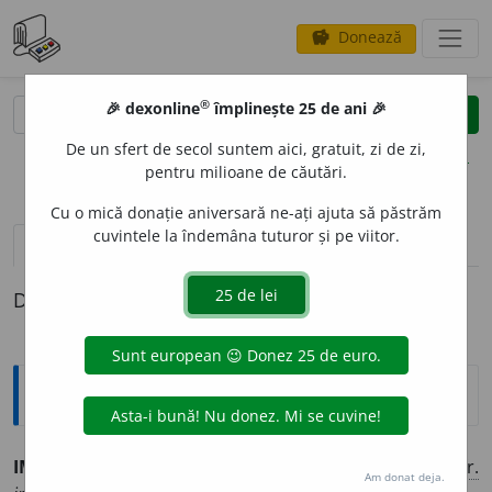
Donează
savings
®
®
🎉 dexonline
împlinește 25 de ani 🎉
caută
clear
search
De un sfert de secol suntem aici, gratuit, zi de zi,
opțiuni
pentru milioane de căutări.
Cu o mică donație aniversară ne-ați ajuta să păstrăm
cuvintele la îndemâna tuturor și pe viitor.
definiții (1)
Definiția cu ID-ul 470541:
Explicative DEX
IMPETUOZIT
A
TE
s. f.
calitatea de a fi impetuos. (<
fr.
Am donat deja.