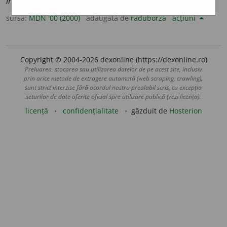
impétuosité
)
sursa:
MDN '00 (2000)
adăugată de
raduborza
acțiuni
Copyright © 2004-2026 dexonline (https://dexonline.ro)
Preluarea, stocarea sau utilizarea datelor de pe acest site, inclusiv
prin orice metode de extragere automată (web scraping, crawling),
sunt strict interzise fără acordul nostru prealabil scris, cu excepția
seturilor de date oferite oficial spre utilizare publică (vezi licența).
licență
confidențialitate
găzduit de
Hosterion