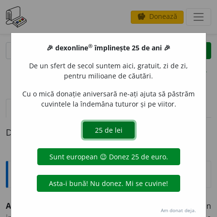
Donează
savings
®
®
🎉 dexonline
împlinește 25 de ani 🎉
caută
clear
search
De un sfert de secol suntem aici, gratuit, zi de zi,
opțiuni
pentru milioane de căutări.
Cu o mică donație aniversară ne-ați ajuta să păstrăm
cuvintele la îndemâna tuturor și pe viitor.
pronunție
(16)
volume_up
definiții (1)
Definiția cu ID-ul 338212:
Explicative DEX
1
A IMPORT
A
imp
o
rt
tranz. 1) (mărfuri)
A achiziționa prin
Am donat deja.