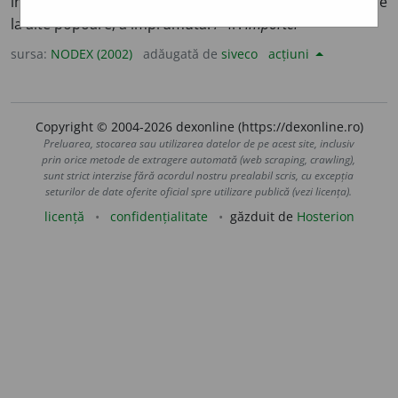
import. 2)
fig. (obiceiuri, mode străine)
A lua și a adopta de
la alte popoare; a împrumuta. /<fr.
importer
sursa:
NODEX (2002)
adăugată de
siveco
acțiuni
Copyright © 2004-2026 dexonline (https://dexonline.ro)
Preluarea, stocarea sau utilizarea datelor de pe acest site, inclusiv
prin orice metode de extragere automată (web scraping, crawling),
sunt strict interzise fără acordul nostru prealabil scris, cu excepția
seturilor de date oferite oficial spre utilizare publică (vezi licența).
licență
confidențialitate
găzduit de
Hosterion