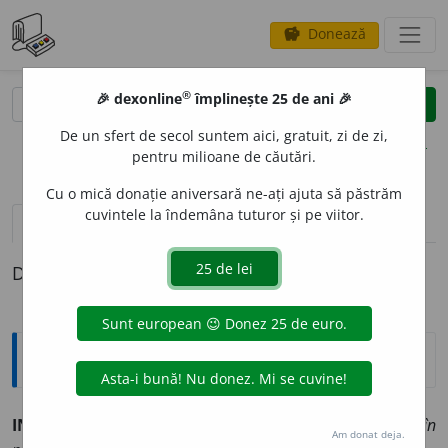
Donează
savings
®
®
🎉 dexonline
împlinește 25 de ani 🎉
caută
clear
search
De un sfert de secol suntem aici, gratuit, zi de zi,
opțiuni
pentru milioane de căutări.
Cu o mică donație aniversară ne-ați ajuta să păstrăm
cuvintele la îndemâna tuturor și pe viitor.
definiții (1)
Definiția cu ID-ul 563925:
Enciclopedice
IN SILVAM NON LIGNA FERAS
(
lat.
)
să nu duci lemne în
Am donat deja.