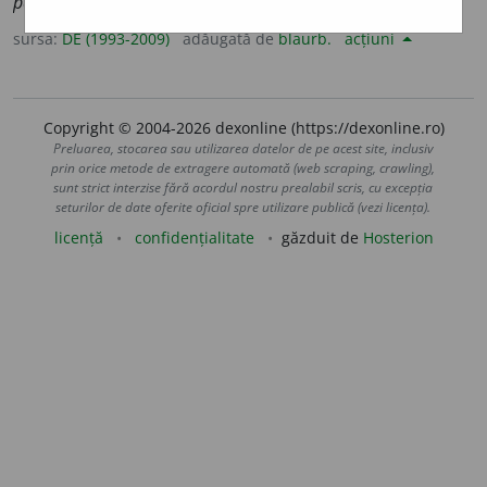
pădure
– Horațiu, „Satirae”, I, 10, 34.
sursa:
DE (1993-2009)
adăugată de
blaurb.
acțiuni
Copyright © 2004-2026 dexonline (https://dexonline.ro)
Preluarea, stocarea sau utilizarea datelor de pe acest site, inclusiv
prin orice metode de extragere automată (web scraping, crawling),
sunt strict interzise fără acordul nostru prealabil scris, cu excepția
seturilor de date oferite oficial spre utilizare publică (vezi licența).
licență
confidențialitate
găzduit de
Hosterion