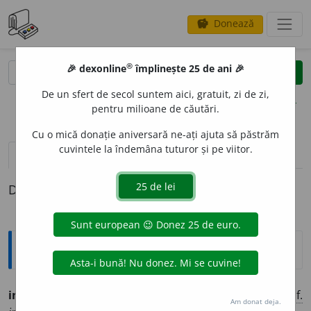
Donează
savings
®
®
🎉 dexonline
împlinește 25 de ani 🎉
caută
clear
search
De un sfert de secol suntem aici, gratuit, zi de zi,
opțiuni
pentru milioane de căutări.
Cu o mică donație aniversară ne-ați ajuta să păstrăm
cuvintele la îndemâna tuturor și pe viitor.
pronunție
(50)
volume_up
definiții (1)
Definiția cu ID-ul 1297538:
Ortografice DOOM
inadmis
i
bil
(
desp.
i-nad-/in-ad-
)
adj.
m.
,
pl.
inadmis
i
bili
;
f.
Am donat deja.