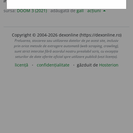
inadmis
i
bilă
,
pl.
inadmis
i
bile
sursa:
DOOM 3 (2021)
adăugată de
gall
acțiuni
Copyright © 2004-2026 dexonline (https://dexonline.ro)
Preluarea, stocarea sau utilizarea datelor de pe acest site, inclusiv
prin orice metode de extragere automată (web scraping, crawling),
sunt strict interzise fără acordul nostru prealabil scris, cu excepția
seturilor de date oferite oficial spre utilizare publică (vezi licența).
licență
confidențialitate
găzduit de
Hosterion