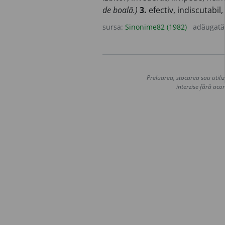
de boală.)
3.
efectiv, indiscutabil,
sursa:
Sinonime82 (1982)
adăugată
Preluarea, stocarea sau utiliz
interzise fără acor