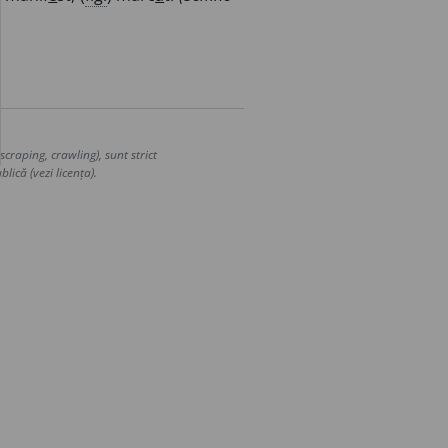
craping, crawling), sunt strict
lică (vezi licența).