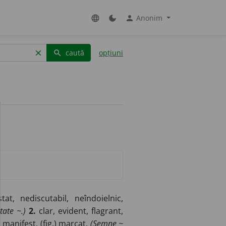
Anonim
language
dark_mode
person
caută
opțiuni
clear
search
tat, nediscutabil, neîndoielnic,
tate ~.)
2.
clar, evident, flagrant,
) manif
e
st, (
fig.
) marc
a
t.
(Semne ~