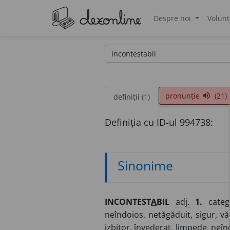
Despre noi
Volunt
®
pronunție
(21)
volume_up
definiții (1)
Definiția cu ID-ul 994738:
Sinonime
INCONTEST
A
BIL
adj.
1.
catego
neîndoios, netăgăduit, sigur, văd
izbitor, învederat, limpede, neînd