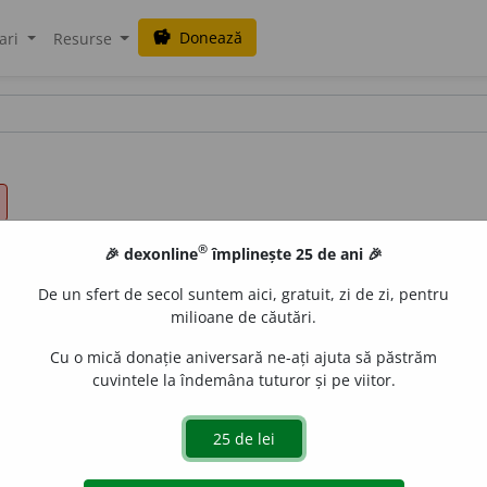
Donează
savings
ari
Resurse
®
🎉 dexonline
împlinește 25 de ani 🎉
De un sfert de secol suntem aici, gratuit, zi de zi, pentru
milioane de căutări.
Cu o mică donație aniversară ne-ați ajuta să păstrăm
cuvintele la îndemâna tuturor și pe viitor.
ric, cert, evident, indiscutabil, necontestabil, necontes
it, (
livr.
) indubit
a
bil, perempt
o
riu.
(A manifestat o superiori
oielnic, neîndoios, netăgăduit, pregnant, vădit, vizibil, (
livr.