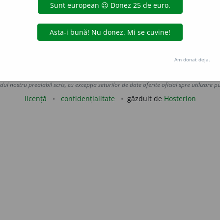
 real.
(A adus servicii ~.)
 de
LauraGellner
acțiuni
Am donat deja.
Copyright © 2004-2026 dexonline (https://dexonline.ro)
area datelor de pe acest site, inclusiv prin orice metode de extragere automată (web s
dul nostru prealabil scris, cu excepția seturilor de date oferite oficial spre utilizare pub
licență
confidențialitate
găzduit de
Hosterion