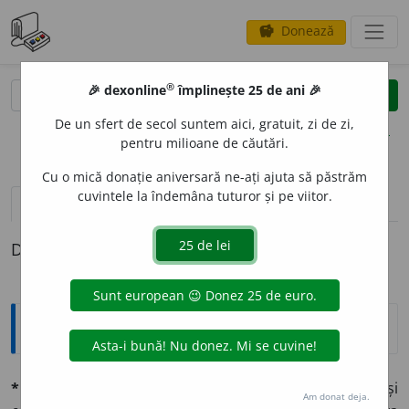
Donează
savings
®
®
🎉 dexonline
împlinește 25 de ani 🎉
caută
clear
search
De un sfert de secol suntem aici, gratuit, zi de zi,
opțiuni
pentru milioane de căutări.
Cu o mică donație aniversară ne-ați ajuta să păstrăm
cuvintele la îndemâna tuturor și pe viitor.
definiții (1)
Definiția cu ID-ul 674996:
Explicative DEX
*incúlc,
a
-á
v. tr. (lat.
in-culcare,
a inculca, d.
in,
în, și
Am donat deja.