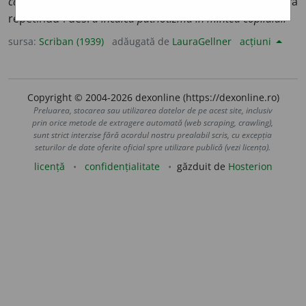
calcare,
a călca). Întipăresc ceva în mintea cuĭva
repetîndu-ĭ des:
a inculca patriotizmu în mintea copiluluĭ.
sursa:
Scriban (1939)
adăugată de
LauraGellner
acțiuni
Copyright © 2004-2026 dexonline (https://dexonline.ro)
Preluarea, stocarea sau utilizarea datelor de pe acest site, inclusiv
prin orice metode de extragere automată (web scraping, crawling),
sunt strict interzise fără acordul nostru prealabil scris, cu excepția
seturilor de date oferite oficial spre utilizare publică (vezi licența).
licență
confidențialitate
găzduit de
Hosterion