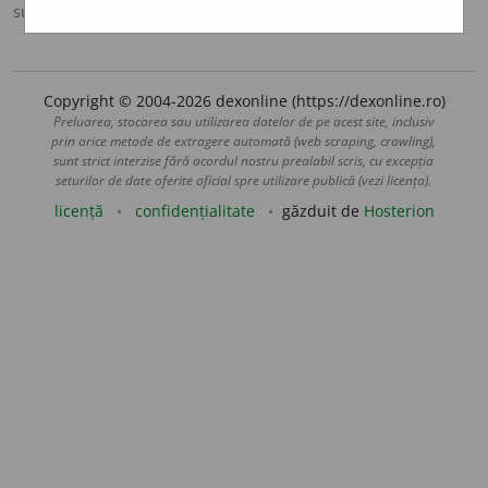
sursa:
MDA2 (2010)
adăugată de
LauraGellner
acțiuni
Copyright © 2004-2026 dexonline (https://dexonline.ro)
Preluarea, stocarea sau utilizarea datelor de pe acest site, inclusiv
prin orice metode de extragere automată (web scraping, crawling),
sunt strict interzise fără acordul nostru prealabil scris, cu excepția
seturilor de date oferite oficial spre utilizare publică (vezi licența).
licență
confidențialitate
găzduit de
Hosterion