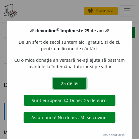
Donează
savings
®
®
🎉 dexonline
împlinește 25 de ani 🎉
caută
clear
search
De un sfert de secol suntem aici, gratuit, zi de zi,
opțiuni
pentru milioane de căutări.
Cu o mică donație aniversară ne-ați ajuta să păstrăm
cuvintele la îndemâna tuturor și pe viitor.
definiții (1)
Definiția cu ID-ul 1109952:
Explicative DEX
independ
i
nte
a
vz
independent
Am donat deja.