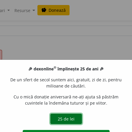
Donează
savings
ari
Resurse
®
🎉 dexonline
împlinește 25 de ani 🎉
De un sfert de secol suntem aici, gratuit, zi de zi, pentru
milioane de căutări.
Cu o mică donație aniversară ne-ați ajuta să păstrăm
cuvintele la îndemâna tuturor și pe viitor.
.
1.
Persoană privită ca unitate distinctă față de alte persoane
.
2.
Ființă de origine animală sau vegetală privită ca unitate 
 de ființe. – Din
fr.
individu,
lat.
individuum.