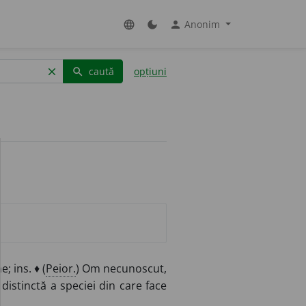
Anonim
language
dark_mode
person
caută
opțiuni
clear
search
; ins. ♦ (
Peior.
) Om necunoscut,
distinctă a speciei din care face