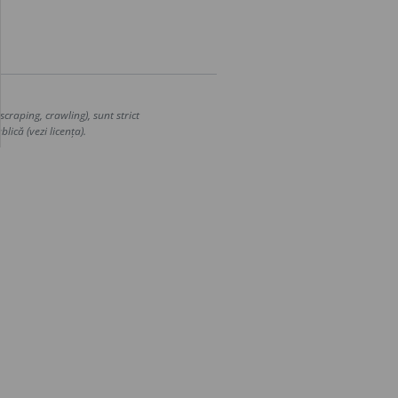
craping, crawling), sunt strict
lică (vezi licența).