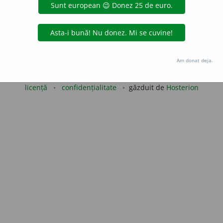
valeriu
acțiuni
Copyright © 2004-2026 dexonline (https://dexonline.ro)
Am donat deja.
area datelor de pe acest site, inclusiv prin orice metode de extragere automată (web s
dul nostru prealabil scris, cu excepția seturilor de date oferite oficial spre utilizare pub
licență
confidențialitate
găzduit de
Hosterion