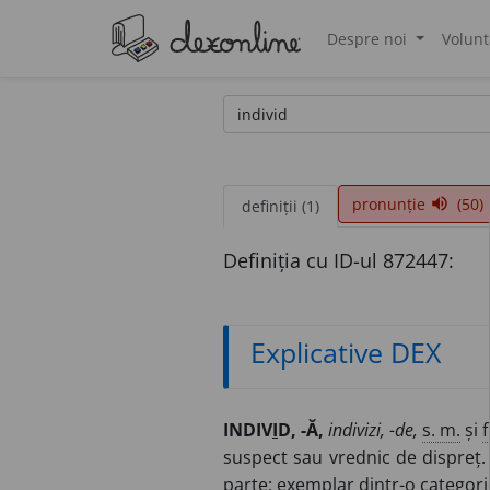
Despre noi
Volunt
®
pronunție
(50)
volume_up
definiții (1)
Definiția cu ID-ul 872447:
Explicative DEX
INDIV
I
D, -Ă,
indivizi, -de,
s. m.
și
f
suspect sau vrednic de dispreț
parte; exemplar dintr-o categorie