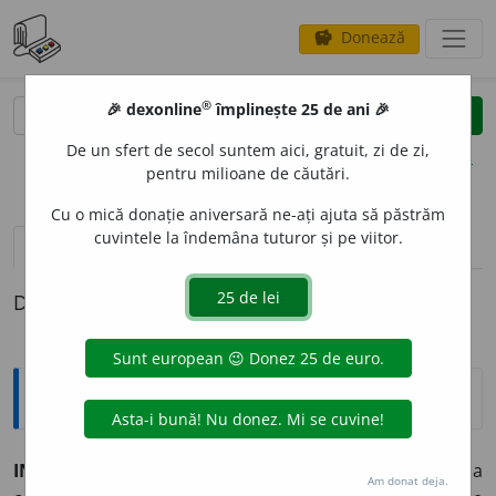
Donează
savings
®
®
🎉 dexonline
împlinește 25 de ani 🎉
caută
clear
search
De un sfert de secol suntem aici, gratuit, zi de zi,
opțiuni
pentru milioane de căutări.
Cu o mică donație aniversară ne-ați ajuta să păstrăm
cuvintele la îndemâna tuturor și pe viitor.
pronunție
(14)
volume_up
definiții (1)
Definiția cu ID-ul 14708:
Explicative DEX
INFLAM
A
T, -Ă,
inflamați, -te,
adj.
(Despre o parte a
Am donat deja.