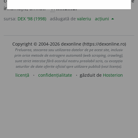
corpului, un organ) Care a suferit un proces de
inflamație; umflat. –
V.
inflama.
sursa:
DEX '98 (1998)
adăugată de
valeriu
acțiuni
Copyright © 2004-2026 dexonline (https://dexonline.ro)
Preluarea, stocarea sau utilizarea datelor de pe acest site, inclusiv
prin orice metode de extragere automată (web scraping, crawling),
sunt strict interzise fără acordul nostru prealabil scris, cu excepția
seturilor de date oferite oficial spre utilizare publică (vezi licența).
licență
confidențialitate
găzduit de
Hosterion