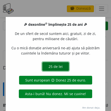
Donează
savings
®
®
🎉 dexonline
împlinește 25 de ani 🎉
caută
clear
search
De un sfert de secol suntem aici, gratuit, zi de zi,
opțiuni
pentru milioane de căutări.
Cu o mică donație aniversară ne-ați ajuta să păstrăm
cuvintele la îndemâna tuturor și pe viitor.
definiții (1)
Definiția cu ID-ul 187834:
Sinonime
INHAL
A
vb. a aspira, a trage.
(~ pe nări o substanță
Am donat deja.