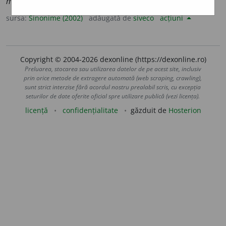
medicamentoasă.)
sursa:
Sinonime (2002)
adăugată de
siveco
acțiuni
Copyright © 2004-2026 dexonline (https://dexonline.ro)
Preluarea, stocarea sau utilizarea datelor de pe acest site, inclusiv
prin orice metode de extragere automată (web scraping, crawling),
sunt strict interzise fără acordul nostru prealabil scris, cu excepția
seturilor de date oferite oficial spre utilizare publică (vezi licența).
licență
confidențialitate
găzduit de
Hosterion