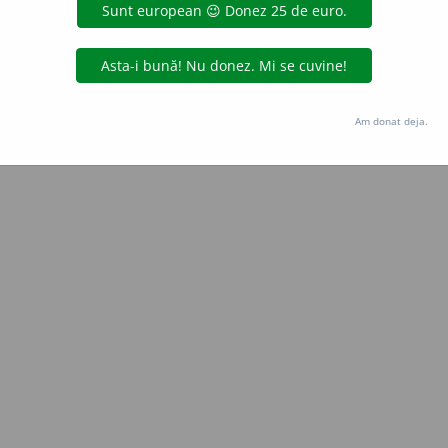
Copyright © 2004-2026 dexonline (https://dexonline.ro)
area datelor de pe acest site, inclusiv prin orice metode de extragere automată (web s
dul nostru prealabil scris, cu excepția seturilor de date oferite oficial spre utilizare pub
Am donat deja.
licență
confidențialitate
găzduit de
Hosterion