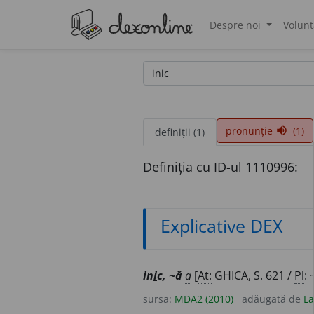
Despre noi
Volunt
®
pronunție
(1)
volume_up
definiții (1)
Definiția cu ID-ul 1110996:
Explicative DEX
in
i
c, ~ă
a
[
At:
GHICA, S. 621 /
Pl
:
sursa:
MDA2 (2010)
adăugată de
La