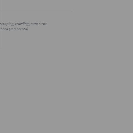
craping, crawling), sunt strict
lică (vezi licența).