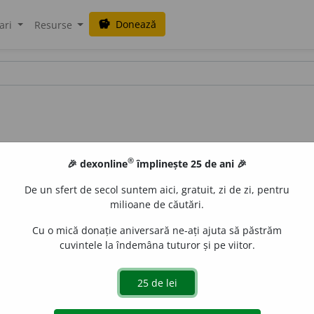
Donează
savings
ari
Resurse
®
🎉 dexonline
împlinește 25 de ani 🎉
De un sfert de secol suntem aici, gratuit, zi de zi, pentru
milioane de căutări.
Cu o mică donație aniversară ne-ați ajuta să păstrăm
cuvintele la îndemâna tuturor și pe viitor.
~
i
ci, ~
i
ce
/
E:
fr
inique
] (
Frr
)
1
Care nu este echitabil.
2
Care nu
uraGellner
acțiuni