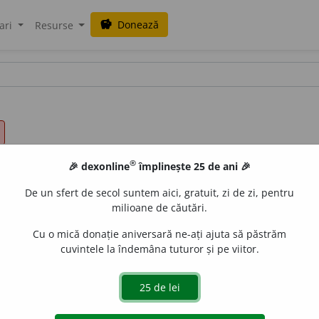
Donează
savings
ari
Resurse
®
🎉 dexonline
împlinește 25 de ani 🎉
De un sfert de secol suntem aici, gratuit, zi de zi, pentru
milioane de căutări.
Cu o mică donație aniversară ne-ați ajuta să păstrăm
cuvintele la îndemâna tuturor și pe viitor.
e
gall
acțiuni