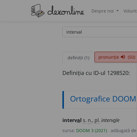
Despre noi
Volunt
®
pronunție
(50)
volume_up
definiții (1)
Definiția cu ID-ul 1298520:
Ortografice DOOM
interv
a
l
s.
n.
,
pl.
interv
a
le
sursa:
DOOM 3 (2021)
adăugată d