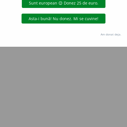
Copyright © 2004-2026 dexonline (https://dexonline.ro)
area datelor de pe acest site, inclusiv prin orice metode de extragere automată (web s
dul nostru prealabil scris, cu excepția seturilor de date oferite oficial spre utilizare pub
Am donat deja.
licență
confidențialitate
găzduit de
Hosterion