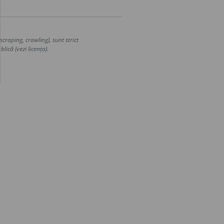
craping, crawling), sunt strict
lică (vezi licența).