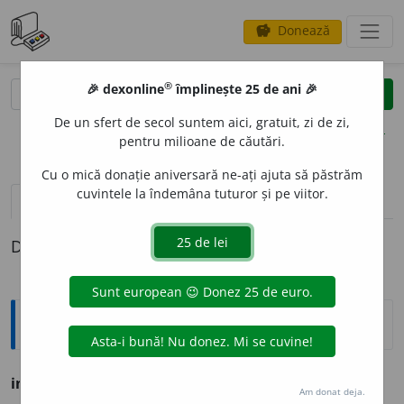
Donează
savings
®
®
🎉 dexonline
împlinește 25 de ani 🎉
caută
clear
search
De un sfert de secol suntem aici, gratuit, zi de zi,
opțiuni
pentru milioane de căutări.
Cu o mică donație aniversară ne-ați ajuta să păstrăm
cuvintele la îndemâna tuturor și pe viitor.
pronunție
(50)
volume_up
definiții (1)
Definiția cu ID-ul 755887:
Ortografice DOOM
interv
a
l
s. n.
,
pl.
interv
a
le
Am donat deja.