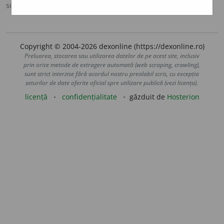
sursa:
DOOM 2 (2005)
adăugată de
raduborza
acțiuni
Copyright © 2004-2026 dexonline (https://dexonline.ro)
Preluarea, stocarea sau utilizarea datelor de pe acest site, inclusiv
prin orice metode de extragere automată (web scraping, crawling),
sunt strict interzise fără acordul nostru prealabil scris, cu excepția
seturilor de date oferite oficial spre utilizare publică (vezi licența).
licență
confidențialitate
găzduit de
Hosterion