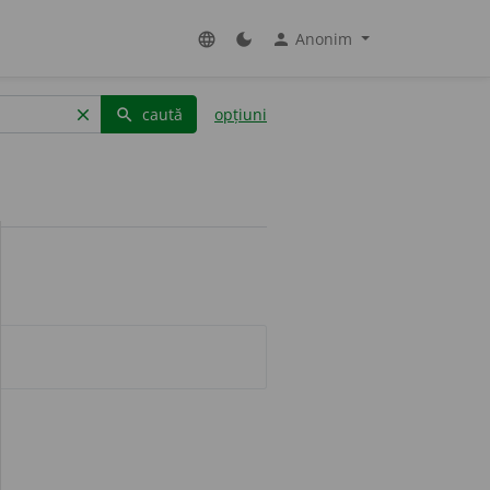
Anonim
language
dark_mode
person
caută
opțiuni
clear
search