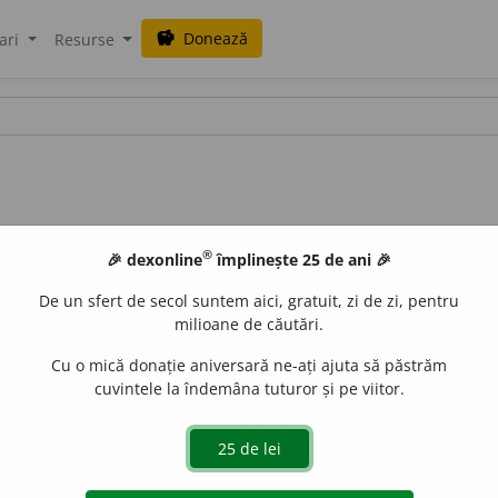
Donează
savings
ari
Resurse
®
🎉 dexonline
împlinește 25 de ani 🎉
De un sfert de secol suntem aici, gratuit, zi de zi, pentru
milioane de căutări.
Cu o mică donație aniversară ne-ați ajuta să păstrăm
cuvintele la îndemâna tuturor și pe viitor.
de
siveco
acțiuni