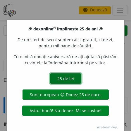
Donează
savings
®
®
🎉 dexonline
împlinește 25 de ani 🎉
caută
clear
search
De un sfert de secol suntem aici, gratuit, zi de zi,
opțiuni
pentru milioane de căutări.
Cu o mică donație aniversară ne-ați ajuta să păstrăm
cuvintele la îndemâna tuturor și pe viitor.
pronunție
(50)
volume_up
definiții (1)
Definiția cu ID-ul 472145:
Explicative DEX
INUT
I
L, -Ă
adj.
nefolositor, netrebuincios. ◊ de prisos,
Am donat deja.