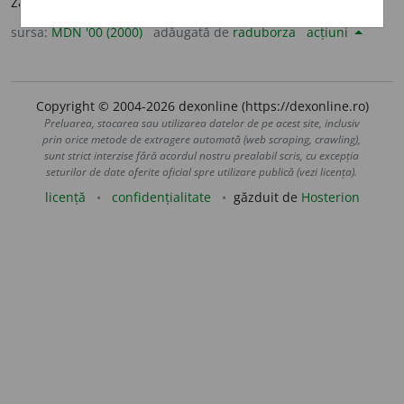
zadarnic. (<
fr.
inutile,
lat.
inutilis
)
sursa:
MDN '00 (2000)
adăugată de
raduborza
acțiuni
Copyright © 2004-2026 dexonline (https://dexonline.ro)
Preluarea, stocarea sau utilizarea datelor de pe acest site, inclusiv
prin orice metode de extragere automată (web scraping, crawling),
sunt strict interzise fără acordul nostru prealabil scris, cu excepția
seturilor de date oferite oficial spre utilizare publică (vezi licența).
licență
confidențialitate
găzduit de
Hosterion