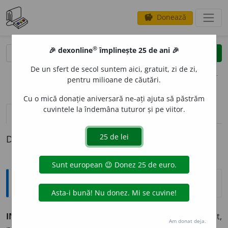
Donează
savings
®
®
🎉 dexonline
împlinește 25 de ani 🎉
caută
clear
search
De un sfert de secol suntem aici, gratuit, zi de zi,
opțiuni
pentru milioane de căutări.
Cu o mică donație aniversară ne-ați ajuta să păstrăm
cuvintele la îndemâna tuturor și pe viitor.
pronunție
(4)
volume_up
definiții (1)
Definiția cu ID-ul 995628:
Sinonime
INVINC
I
BIL
adj.
imbatabil, nebătut, nebiruit, neînfrînt,
Am donat deja.