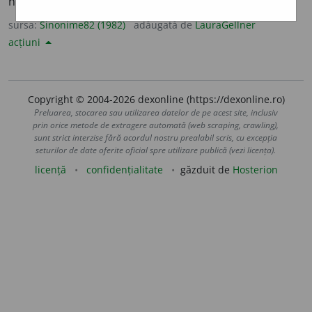
neînvins, (
înv.
) nefr
î
nt.
(Un atlet ~.)
sursa:
Sinonime82 (1982)
adăugată de
LauraGellner
acțiuni
Copyright © 2004-2026 dexonline (https://dexonline.ro)
Preluarea, stocarea sau utilizarea datelor de pe acest site, inclusiv
prin orice metode de extragere automată (web scraping, crawling),
sunt strict interzise fără acordul nostru prealabil scris, cu excepția
seturilor de date oferite oficial spre utilizare publică (vezi licența).
licență
confidențialitate
găzduit de
Hosterion