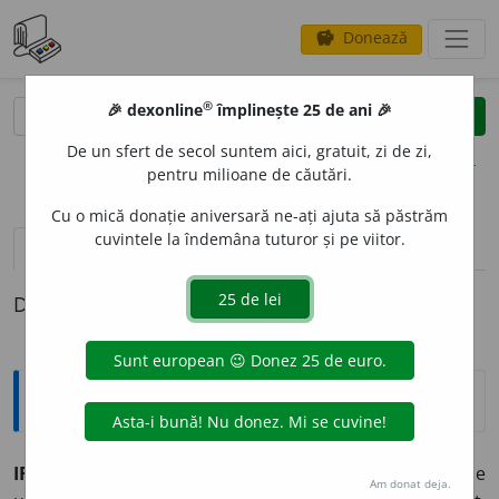
Donează
savings
®
®
🎉 dexonline
împlinește 25 de ani 🎉
caută
clear
search
De un sfert de secol suntem aici, gratuit, zi de zi,
opțiuni
pentru milioane de căutări.
Cu o mică donație aniversară ne-ați ajuta să păstrăm
cuvintele la îndemâna tuturor și pe viitor.
pronunție
(3)
volume_up
definiții (1)
Definiția cu ID-ul 15621:
Explicative DEX
IRASC
I
BIL, -Ă,
irascibili, -e,
adj.
Care se supără, se înfurie
Am donat deja.