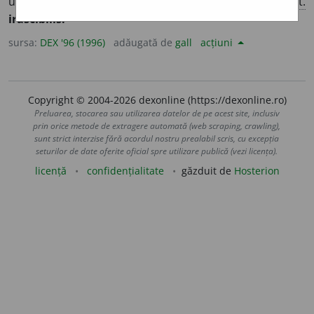
ușor, iute la mânie; iritabil. – Din
fr.
irascible,
lat.
irascibilis.
sursa:
DEX '96 (1996)
adăugată de
gall
acțiuni
Copyright © 2004-2026 dexonline (https://dexonline.ro)
Preluarea, stocarea sau utilizarea datelor de pe acest site, inclusiv
prin orice metode de extragere automată (web scraping, crawling),
sunt strict interzise fără acordul nostru prealabil scris, cu excepția
seturilor de date oferite oficial spre utilizare publică (vezi licența).
licență
confidențialitate
găzduit de
Hosterion