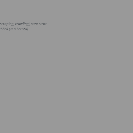
craping, crawling), sunt strict
lică (vezi licența).