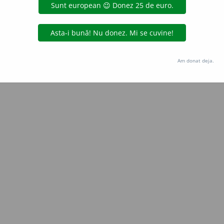
Copyright © 2004-2026 dexonline (https://dexonline.ro)
area datelor de pe acest site, inclusiv prin orice metode de extragere automată (web s
dul nostru prealabil scris, cu excepția seturilor de date oferite oficial spre utilizare pub
Am donat deja.
licență
confidențialitate
găzduit de
Hosterion