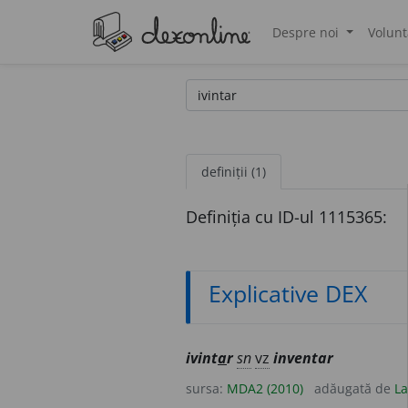
Despre noi
Volunt
®
definiții (1)
Definiția cu ID-ul 1115365:
Explicative DEX
ivint
a
r
sn
vz
inventar
sursa:
MDA2 (2010)
adăugată de
La