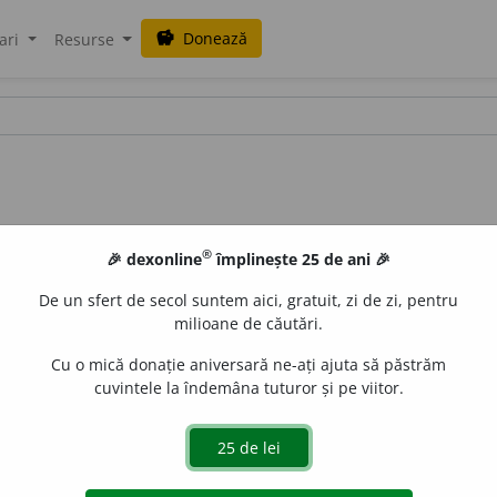
Donează
savings
ari
Resurse
®
🎉 dexonline
împlinește 25 de ani 🎉
De un sfert de secol suntem aici, gratuit, zi de zi, pentru
milioane de căutări.
Cu o mică donație aniversară ne-ați ajuta să păstrăm
cuvintele la îndemâna tuturor și pe viitor.
uraGellner
acțiuni