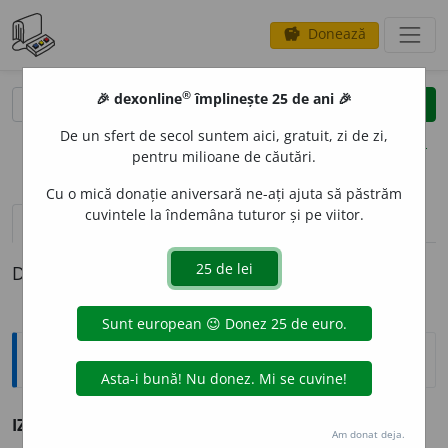
Donează
savings
®
®
🎉 dexonline
împlinește 25 de ani 🎉
caută
clear
search
De un sfert de secol suntem aici, gratuit, zi de zi,
opțiuni
pentru milioane de căutări.
Cu o mică donație aniversară ne-ați ajuta să păstrăm
cuvintele la îndemâna tuturor și pe viitor.
pronunție
(1)
volume_up
definiții (1)
Definiția cu ID-ul 188459:
Sinonime
IZB
I
vb. v.
contraria, frapa, surprinde, șoca, vexa.
Am donat deja.