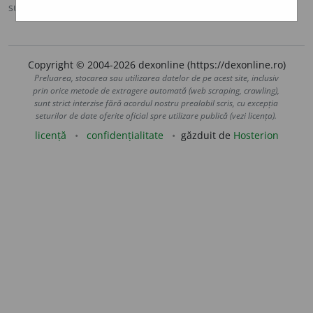
sursa:
Sinonime (2002)
adăugată de
siveco
acțiuni
Copyright © 2004-2026 dexonline (https://dexonline.ro)
Preluarea, stocarea sau utilizarea datelor de pe acest site, inclusiv
prin orice metode de extragere automată (web scraping, crawling),
sunt strict interzise fără acordul nostru prealabil scris, cu excepția
seturilor de date oferite oficial spre utilizare publică (vezi licența).
licență
confidențialitate
găzduit de
Hosterion