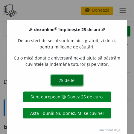
Donează
savings
®
®
🎉 dexonline
împlinește 25 de ani 🎉
caută
clear
search
De un sfert de secol suntem aici, gratuit, zi de zi,
opțiuni
pentru milioane de căutări.
Cu o mică donație aniversară ne-ați ajuta să păstrăm
cuvintele la îndemâna tuturor și pe viitor.
definiții (1)
Definiția cu ID-ul 1160159:
Ortografice DOOM
izgonesc
, -neam 1
imp.
Am donat deja.