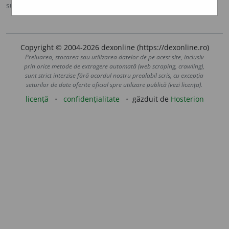
sursa:
IVO-III (1941)
adăugată de
Ladislau Strifler
acțiuni
Copyright © 2004-2026 dexonline (https://dexonline.ro)
Preluarea, stocarea sau utilizarea datelor de pe acest site, inclusiv
prin orice metode de extragere automată (web scraping, crawling),
sunt strict interzise fără acordul nostru prealabil scris, cu excepția
seturilor de date oferite oficial spre utilizare publică (vezi licența).
licență
confidențialitate
găzduit de
Hosterion