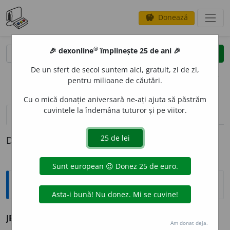
Donează
savings
®
®
🎉 dexonline
împlinește 25 de ani 🎉
caută
clear
search
De un sfert de secol suntem aici, gratuit, zi de zi,
opțiuni
pentru milioane de căutări.
Cu o mică donație aniversară ne-ați ajuta să păstrăm
cuvintele la îndemâna tuturor și pe viitor.
definiții (1)
Definiția cu ID-ul 17999:
Explicative DEX
JECU
I
vb.
IV
v.
jefui.
Am donat deja.