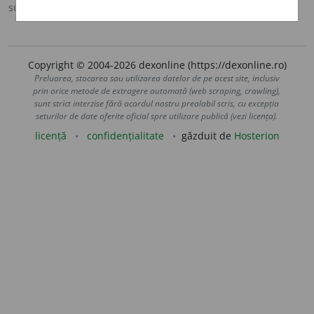
sursa:
DEX '98 (1998)
adăugată de
claudia
acțiuni
Copyright © 2004-2026 dexonline (https://dexonline.ro)
Preluarea, stocarea sau utilizarea datelor de pe acest site, inclusiv
prin orice metode de extragere automată (web scraping, crawling),
sunt strict interzise fără acordul nostru prealabil scris, cu excepția
seturilor de date oferite oficial spre utilizare publică (vezi licența).
licență
confidențialitate
găzduit de
Hosterion