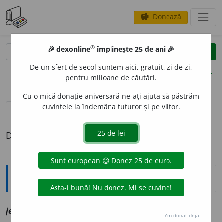
Donează
savings
®
®
🎉 dexonline
împlinește 25 de ani 🎉
caută
clear
search
De un sfert de secol suntem aici, gratuit, zi de zi,
opțiuni
pentru milioane de căutări.
Cu o mică donație aniversară ne-ați ajuta să păstrăm
cuvintele la îndemâna tuturor și pe viitor.
definiții (1)
Definiția cu ID-ul 1117080:
Explicative DEX
1
1
jecu
i
t
sn
vz
jefuit
Am donat deja.