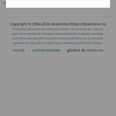
sursa:
IVO-III (1941)
adăugată de
Ladislau Strifler
acțiuni
Copyright © 2004-2026 dexonline (https://dexonline.ro)
Preluarea, stocarea sau utilizarea datelor de pe acest site, inclusiv
prin orice metode de extragere automată (web scraping, crawling),
sunt strict interzise fără acordul nostru prealabil scris, cu excepția
seturilor de date oferite oficial spre utilizare publică (vezi licența).
licență
confidențialitate
găzduit de
Hosterion