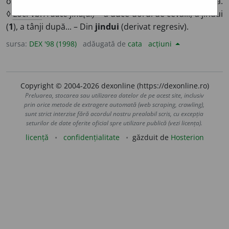
obținut). ◊
Loc. adv.
Cu jind
= cu ardoare, plin de dorință.
◊
Loc. vb.
A duce jind(ul)
= a duce dorul de ceva..., a jindui
(
1
), a tânji după... – Din
jindui
(derivat regresiv).
sursa:
DEX '98 (1998)
adăugată de
cata
acțiuni
Copyright © 2004-2026 dexonline (https://dexonline.ro)
Preluarea, stocarea sau utilizarea datelor de pe acest site, inclusiv
prin orice metode de extragere automată (web scraping, crawling),
sunt strict interzise fără acordul nostru prealabil scris, cu excepția
seturilor de date oferite oficial spre utilizare publică (vezi licența).
licență
confidențialitate
găzduit de
Hosterion