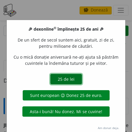
Donează
savings
®
®
🎉 dexonline
împlinește 25 de ani 🎉
caută
clear
search
De un sfert de secol suntem aici, gratuit, zi de zi,
opțiuni
pentru milioane de căutări.
Cu o mică donație aniversară ne-ați ajuta să păstrăm
cuvintele la îndemâna tuturor și pe viitor.
pronunție
(7)
volume_up
definiții (1)
Definiția cu ID-ul 18102:
Explicative DEX
JIND
s. n.
Dorință adâncă, poftă (de ceva greu de
Am donat deja.