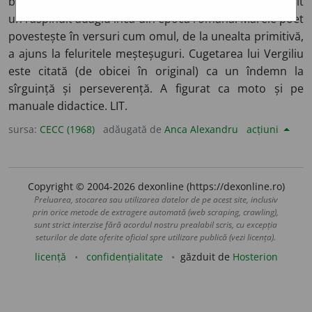
biruie toate”) Vergiliu,
Georgice
(I, 144-145) – text devenit
un răspîndit adagiu încă din epoca romană. Marele poet
povestește în versuri cum omul, de la unealta primitivă,
a ajuns la feluritele meșteșuguri. Cugetarea lui Vergiliu
este citată (de obicei în original) ca un îndemn la
sîrguință și perseverență. A figurat ca moto și pe
manuale didactice. LIT.
sursa:
CECC (1968)
adăugată de
Anca Alexandru
acțiuni
Copyright © 2004-2026 dexonline (https://dexonline.ro)
Preluarea, stocarea sau utilizarea datelor de pe acest site, inclusiv
prin orice metode de extragere automată (web scraping, crawling),
sunt strict interzise fără acordul nostru prealabil scris, cu excepția
seturilor de date oferite oficial spre utilizare publică (vezi licența).
licență
confidențialitate
găzduit de
Hosterion